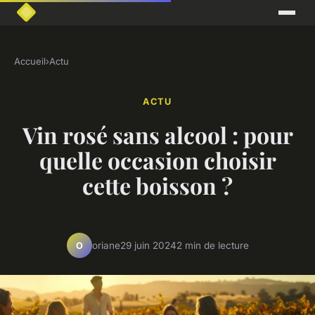
Accueil
›
Actu
ACTU
Vin rosé sans alcool : pour
quelle occasion choisir
cette boisson ?
oriane
29 juin 2024
2 min de lecture
O